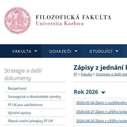
FAKULTA
UCHAZEČI
STUDUJÍCÍ
Zápisy z jednání
FAKULTA
UCHAZEČI
STUDUJÍCÍ
VĚDA A VÝZKUM
ZAHRANIČÍ
Struktura a historie
Co studovat a jak se přihlá
Bakalářské a magisterské
O vědě a výzkumu na FF
Aktuální nabídky a výběrov
Strategie a další
FF
>
Fakulta
>
Strategie a další d
dokumenty
Dozvědět se více
Podat přihlášku
Dozvědět se více
Dozvědět se více
Dozvědět se více
Strategie a další dokumen
Učitelské studijní program
Doktorské studium
Akademické kvalifikace
Vyjíždějící studenti
Bezpečnost
Rok 2026
Strategické a dlouhodobé záměry
Podpora a benefity pro z
Informace k průběhu přijí
Rigorózní řízení
Granty a projekty
Přijíždějící studenti
2026-05-04 Zápis z rozšířeného
FF UK pro udržitelnost
Absolventi fakulty
Vyjíždějící zaměstnanci
2026-04-27 Zápis z užšího kole
Výroční zprávy
2026-04-20 Zápis z užšího kole
Platné vnitřní předpisy FF UK
Fakultní školy FF UK