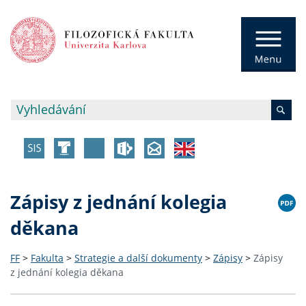
Zápisy z jednání kolegia
děkana
FF
>
Fakulta
>
Strategie a další dokumenty
>
Zápisy
>
Zápisy
z jednání kolegia děkana