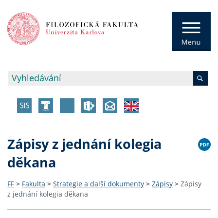
Zápisy z jednání kolegia
děkana
FF
>
Fakulta
>
Strategie a další dokumenty
>
Zápisy
>
Zápisy
z jednání kolegia děkana