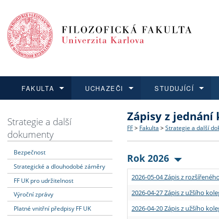
FAKULTA
UCHAZEČI
STUDUJÍCÍ
Zápisy z jednání
FAKULTA
UCHAZEČI
STUDUJÍCÍ
VĚDA A VÝZKUM
ZAHRANIČÍ
Struktura a historie
Co studovat a jak se přihlá
Bakalářské a magisterské
O vědě a výzkumu na FF
Aktuální nabídky a výběrov
Strategie a další
FF
>
Fakulta
>
Strategie a další d
dokumenty
Dozvědět se více
Podat přihlášku
Dozvědět se více
Dozvědět se více
Dozvědět se více
Strategie a další dokumen
Učitelské studijní program
Doktorské studium
Akademické kvalifikace
Vyjíždějící studenti
Bezpečnost
Rok 2026
Strategické a dlouhodobé záměry
Podpora a benefity pro z
Informace k průběhu přijí
Rigorózní řízení
Granty a projekty
Přijíždějící studenti
2026-05-04 Zápis z rozšířeného
FF UK pro udržitelnost
Absolventi fakulty
Vyjíždějící zaměstnanci
2026-04-27 Zápis z užšího kole
Výroční zprávy
2026-04-20 Zápis z užšího kole
Platné vnitřní předpisy FF UK
Fakultní školy FF UK