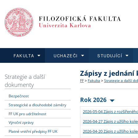
FAKULTA
UCHAZEČI
STUDUJÍCÍ
Zápisy z jednání
FAKULTA
UCHAZEČI
STUDUJÍCÍ
VĚDA A VÝZKUM
ZAHRANIČÍ
Struktura a historie
Co studovat a jak se přihlá
Bakalářské a magisterské
O vědě a výzkumu na FF
Aktuální nabídky a výběrov
Strategie a další
FF
>
Fakulta
>
Strategie a další d
dokumenty
Dozvědět se více
Podat přihlášku
Dozvědět se více
Dozvědět se více
Dozvědět se více
Strategie a další dokumen
Učitelské studijní program
Doktorské studium
Akademické kvalifikace
Vyjíždějící studenti
Bezpečnost
Rok 2026
Strategické a dlouhodobé záměry
Podpora a benefity pro z
Informace k průběhu přijí
Rigorózní řízení
Granty a projekty
Přijíždějící studenti
2026-05-04 Zápis z rozšířeného
FF UK pro udržitelnost
Absolventi fakulty
Vyjíždějící zaměstnanci
2026-04-27 Zápis z užšího kole
Výroční zprávy
2026-04-20 Zápis z užšího kole
Platné vnitřní předpisy FF UK
Fakultní školy FF UK