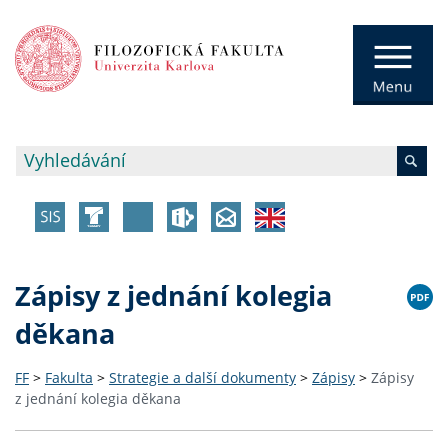
Zápisy z jednání kolegia
děkana
FF
>
Fakulta
>
Strategie a další dokumenty
>
Zápisy
>
Zápisy
z jednání kolegia děkana