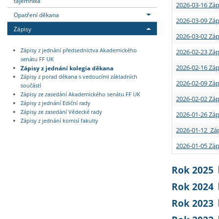
tajemníka
2026-03-16 Záp
Opatření děkana
2026-03-09 Záp
Zápisy
2026-03-02 Záp
Zápisy z jednání předsednictva Akademického
2026-02-23 Záp
senátu FF UK
2026-02-16 Záp
Zápisy z jednání kolegia děkana
Zápisy z porad děkana s vedoucími základních
2026-02-09 Záp
součástí
Zápisy ze zasedání Akademického senátu FF UK
2026-02-02 Záp
Zápisy z jednání Ediční rady
Zápisy ze zasedání Vědecké rady
2026-01-26 Záp
Zápisy z jednání komisí fakulty
2026-01-12 Záp
2026-01-05 Záp
Rok 2025
Rok 2024
Rok 2023