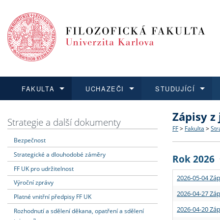
FAKULTA
UCHAZEČI
STUDUJÍCÍ
Zápisy z
FAKULTA
UCHAZEČI
STUDUJÍCÍ
VĚDA A VÝZKUM
ZAHRANIČÍ
Struktura a
Co studova
Bakalářsk
O vědě a 
Aktuální n
Strategie a další dokumenty
FF
>
Fakulta
>
Str
Bezpečnost
Dozvědět se více
Podat přihlášku
Dozvědět se více
Dozvědět se více
Dozvědět se více
Strategie 
Učitelské 
Doktorské
Akademické
Vyjíždějící
Strategické a dlouhodobé záměry
Rok 2026
Podpora a
Informace 
Rigorózní 
Granty a p
Přijíždějíc
FF UK pro udržitelnost
2026-05-04 Záp
Výroční zprávy
Absolventi
Vyjíždějíc
2026-04-27 Záp
Platné vnitřní předpisy FF UK
2026-04-20 Záp
Rozhodnutí a sdělení děkana, opatření a sdělení
Fakultní š