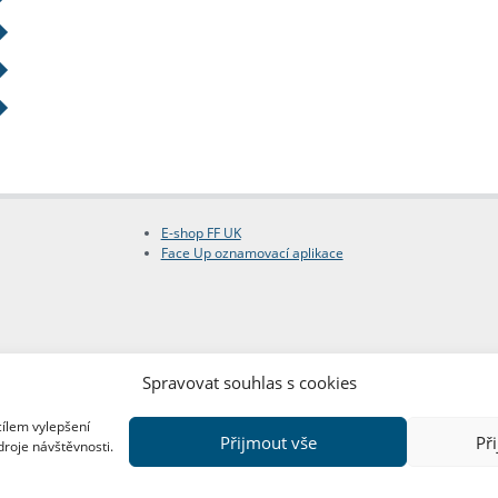
E-shop FF UK
Face Up oznamovací aplikace
Spravovat souhlas s cookies
cílem vylepšení
Přijmout vše
Př
droje návštěvnosti.
Copyright © FF UK 2026
Design:
Red Peppers