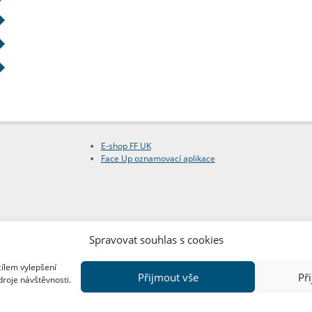
E-shop FF UK
Face Up oznamovací aplikace
Spravovat souhlas s cookies
cílem vylepšení
Přijmout vše
Př
droje návštěvnosti.
Copyright © FF UK 2026
Design:
Red Peppers