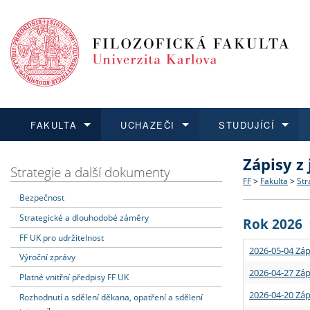
FAKULTA
UCHAZEČI
STUDUJÍCÍ
Zápisy z
FAKULTA
UCHAZEČI
STUDUJÍCÍ
VĚDA A VÝZKUM
ZAHRANIČÍ
Struktura a
Co studova
Bakalářsk
O vědě a 
Aktuální n
Strategie a další dokumenty
FF
>
Fakulta
>
Str
Bezpečnost
Dozvědět se více
Podat přihlášku
Dozvědět se více
Dozvědět se více
Dozvědět se více
Strategie 
Učitelské 
Doktorské
Akademické
Vyjíždějící
Strategické a dlouhodobé záměry
Rok 2026
Podpora a
Informace 
Rigorózní 
Granty a p
Přijíždějíc
FF UK pro udržitelnost
2026-05-04 Záp
Výroční zprávy
Absolventi
Vyjíždějíc
2026-04-27 Záp
Platné vnitřní předpisy FF UK
2026-04-20 Záp
Rozhodnutí a sdělení děkana, opatření a sdělení
Fakultní š