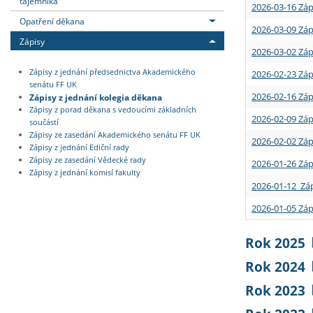
tajemníka
2026-03-16 Záp
Opatření děkana
2026-03-09 Záp
Zápisy
2026-03-02 Záp
Zápisy z jednání předsednictva Akademického
2026-02-23 Záp
senátu FF UK
2026-02-16 Záp
Zápisy z jednání kolegia děkana
Zápisy z porad děkana s vedoucími základních
2026-02-09 Záp
součástí
Zápisy ze zasedání Akademického senátu FF UK
2026-02-02 Záp
Zápisy z jednání Ediční rady
Zápisy ze zasedání Vědecké rady
2026-01-26 Záp
Zápisy z jednání komisí fakulty
2026-01-12 Záp
2026-01-05 Záp
Rok 2025
Rok 2024
Rok 2023