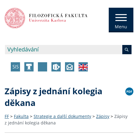
Zápisy z jednání kolegia
děkana
FF
>
Fakulta
>
Strategie a další dokumenty
>
Zápisy
>
Zápisy
z jednání kolegia děkana