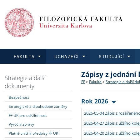
FAKULTA
UCHAZEČI
STUDUJÍCÍ
Zápisy z jednání
FAKULTA
UCHAZEČI
STUDUJÍCÍ
VĚDA A VÝZKUM
ZAHRANIČÍ
Struktura a historie
Co studovat a jak se přihlá
Bakalářské a magisterské
O vědě a výzkumu na FF
Aktuální nabídky a výběrov
Strategie a další
FF
>
Fakulta
>
Strategie a další d
dokumenty
Dozvědět se více
Podat přihlášku
Dozvědět se více
Dozvědět se více
Dozvědět se více
Strategie a další dokumen
Učitelské studijní program
Doktorské studium
Akademické kvalifikace
Vyjíždějící studenti
Bezpečnost
Rok 2026
Strategické a dlouhodobé záměry
Podpora a benefity pro z
Informace k průběhu přijím
Rigorózní řízení
Granty a projekty
Přijíždějící studenti
2026-05-04 Zápis z rozšířeného
FF UK pro udržitelnost
Absolventi fakulty
Vyjíždějící zaměstnanci
2026-04-27 Zápis z užšího kole
Výroční zprávy
2026-04-20 Zápis z užšího kole
Platné vnitřní předpisy FF UK
Fakultní školy FF UK