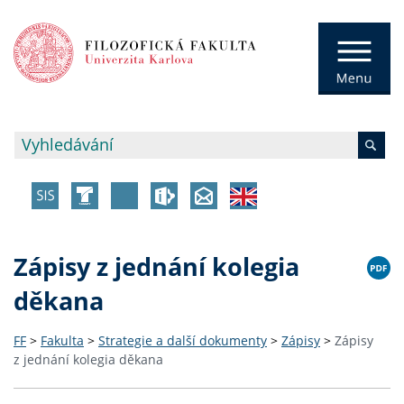
Zápisy z jednání kolegia
děkana
FF
>
Fakulta
>
Strategie a další dokumenty
>
Zápisy
>
Zápisy
z jednání kolegia děkana