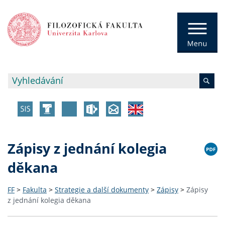
Zápisy z jednání kolegia
děkana
FF
>
Fakulta
>
Strategie a další dokumenty
>
Zápisy
>
Zápisy
z jednání kolegia děkana