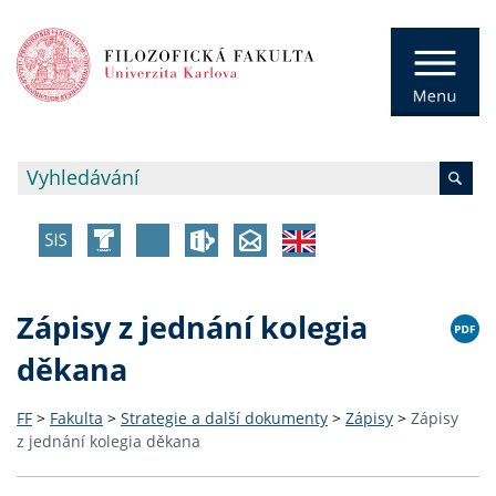
Zápisy z jednání kolegia
děkana
FF
>
Fakulta
>
Strategie a další dokumenty
>
Zápisy
>
Zápisy
z jednání kolegia děkana