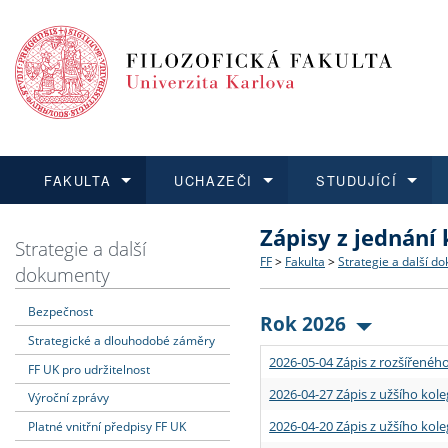
FAKULTA
UCHAZEČI
STUDUJÍCÍ
Zápisy z jednání
FAKULTA
UCHAZEČI
STUDUJÍCÍ
VĚDA A VÝZKUM
ZAHRANIČÍ
Struktura a historie
Co studovat a jak se přihlá
Bakalářské a magisterské
O vědě a výzkumu na FF
Aktuální nabídky a výběrov
Strategie a další
FF
>
Fakulta
>
Strategie a další d
dokumenty
Dozvědět se více
Podat přihlášku
Dozvědět se více
Dozvědět se více
Dozvědět se více
Strategie a další dokumen
Učitelské studijní program
Doktorské studium
Akademické kvalifikace
Vyjíždějící studenti
Bezpečnost
Rok 2026
Strategické a dlouhodobé záměry
Podpora a benefity pro z
Informace k průběhu přijím
Rigorózní řízení
Granty a projekty
Přijíždějící studenti
2026-05-04 Zápis z rozšířeného
FF UK pro udržitelnost
Absolventi fakulty
Vyjíždějící zaměstnanci
2026-04-27 Zápis z užšího kole
Výroční zprávy
2026-04-20 Zápis z užšího kole
Platné vnitřní předpisy FF UK
Fakultní školy FF UK