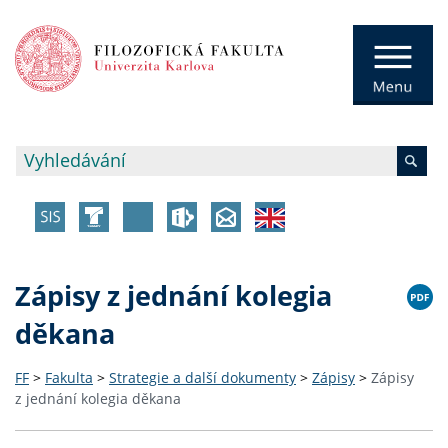
Zápisy z jednání kolegia
děkana
FF
>
Fakulta
>
Strategie a další dokumenty
>
Zápisy
>
Zápisy
z jednání kolegia děkana