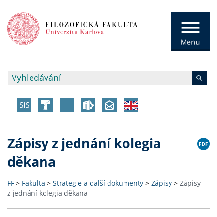
Zápisy z jednání kolegia
děkana
FF
>
Fakulta
>
Strategie a další dokumenty
>
Zápisy
>
Zápisy
z jednání kolegia děkana