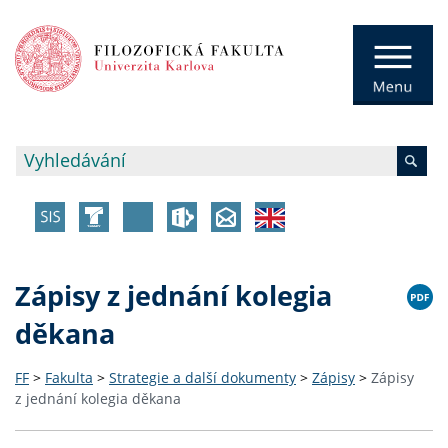
Zápisy z jednání kolegia
děkana
FF
>
Fakulta
>
Strategie a další dokumenty
>
Zápisy
>
Zápisy
z jednání kolegia děkana