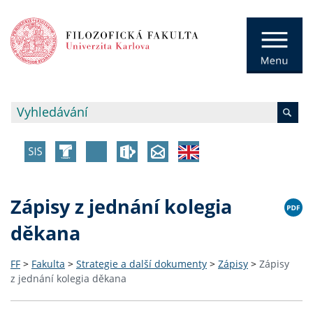
Zápisy z jednání kolegia
děkana
FF
>
Fakulta
>
Strategie a další dokumenty
>
Zápisy
>
Zápisy
z jednání kolegia děkana