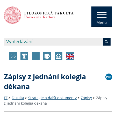
Zápisy z jednání kolegia
děkana
FF
>
Fakulta
>
Strategie a další dokumenty
>
Zápisy
>
Zápisy
z jednání kolegia děkana