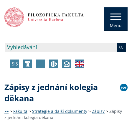
Zápisy z jednání kolegia
děkana
FF
>
Fakulta
>
Strategie a další dokumenty
>
Zápisy
>
Zápisy
z jednání kolegia děkana