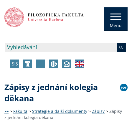
Zápisy z jednání kolegia
děkana
FF
>
Fakulta
>
Strategie a další dokumenty
>
Zápisy
>
Zápisy
z jednání kolegia děkana