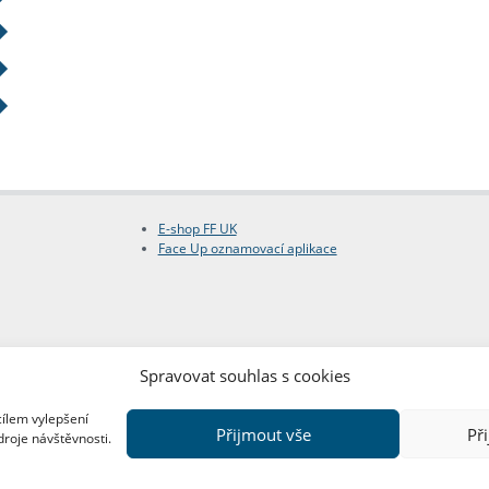
E-shop FF UK
Face Up oznamovací aplikace
Spravovat souhlas s cookies
cílem vylepšení
Přijmout vše
Př
droje návštěvnosti.
Copyright © FF UK 2026
Design:
Red Peppers