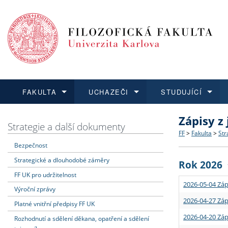
FAKULTA
UCHAZEČI
STUDUJÍCÍ
Zápisy z
FAKULTA
UCHAZEČI
STUDUJÍCÍ
VĚDA A VÝZKUM
ZAHRANIČÍ
Struktura a
Co studova
Bakalářsk
O vědě a 
Aktuální n
Strategie a další dokumenty
FF
>
Fakulta
>
Str
Bezpečnost
Dozvědět se více
Podat přihlášku
Dozvědět se více
Dozvědět se více
Dozvědět se více
Strategie 
Učitelské 
Doktorské
Akademické
Vyjíždějící
Strategické a dlouhodobé záměry
Rok 2026
Podpora a
Informace 
Rigorózní 
Granty a p
Přijíždějíc
FF UK pro udržitelnost
2026-05-04 Záp
Výroční zprávy
Absolventi
Vyjíždějíc
2026-04-27 Záp
Platné vnitřní předpisy FF UK
2026-04-20 Záp
Rozhodnutí a sdělení děkana, opatření a sdělení
Fakultní š