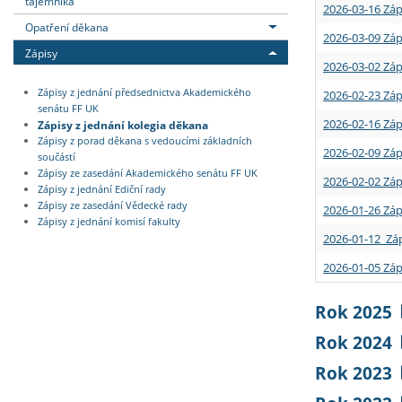
tajemníka
2026-03-16 Záp
Opatření děkana
2026-03-09 Záp
Zápisy
2026-03-02 Záp
Zápisy z jednání předsednictva Akademického
2026-02-23 Záp
senátu FF UK
2026-02-16 Záp
Zápisy z jednání kolegia děkana
Zápisy z porad děkana s vedoucími základních
2026-02-09 Záp
součástí
Zápisy ze zasedání Akademického senátu FF UK
2026-02-02 Záp
Zápisy z jednání Ediční rady
Zápisy ze zasedání Vědecké rady
2026-01-26 Záp
Zápisy z jednání komisí fakulty
2026-01-12 Záp
2026-01-05 Záp
Rok 2025
Rok 2024
Rok 2023