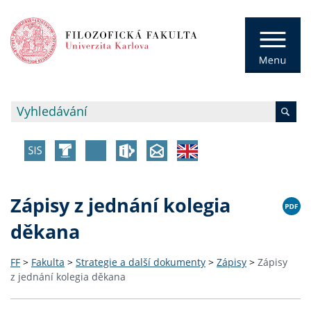
Zápisy z jednání kolegia
děkana
FF
>
Fakulta
>
Strategie a další dokumenty
>
Zápisy
>
Zápisy
z jednání kolegia děkana