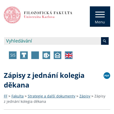
Zápisy z jednání kolegia
děkana
FF
>
Fakulta
>
Strategie a další dokumenty
>
Zápisy
>
Zápisy
z jednání kolegia děkana