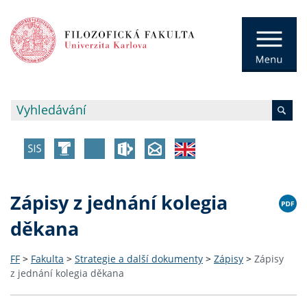
Zápisy z jednání kolegia
děkana
FF
>
Fakulta
>
Strategie a další dokumenty
>
Zápisy
>
Zápisy
z jednání kolegia děkana