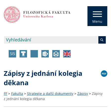
Zápisy z jednání kolegia
děkana
FF
>
Fakulta
>
Strategie a další dokumenty
>
Zápisy
>
Zápisy
z jednání kolegia děkana