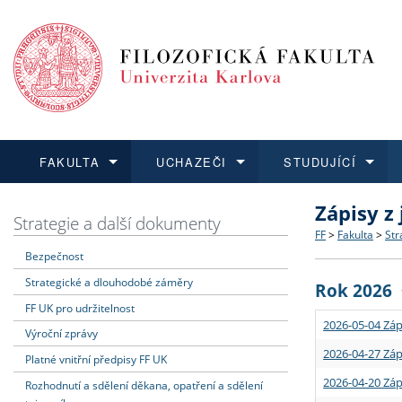
FAKULTA
UCHAZEČI
STUDUJÍCÍ
Zápisy z
FAKULTA
UCHAZEČI
STUDUJÍCÍ
VĚDA A VÝZKUM
ZAHRANIČÍ
Struktura a
Co studova
Bakalářsk
O vědě a 
Aktuální n
Strategie a další dokumenty
FF
>
Fakulta
>
Str
Bezpečnost
Dozvědět se více
Podat přihlášku
Dozvědět se více
Dozvědět se více
Dozvědět se více
Strategie 
Učitelské 
Doktorské
Akademické
Vyjíždějící
Strategické a dlouhodobé záměry
Rok 2026
Podpora a
Informace 
Rigorózní 
Granty a p
Přijíždějíc
FF UK pro udržitelnost
2026-05-04 Záp
Výroční zprávy
Absolventi
Vyjíždějíc
2026-04-27 Záp
Platné vnitřní předpisy FF UK
2026-04-20 Záp
Rozhodnutí a sdělení děkana, opatření a sdělení
Fakultní š