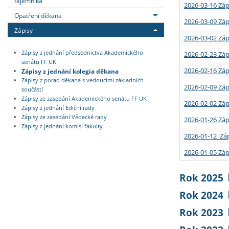
tajemníka
2026-03-16 Záp
Opatření děkana
2026-03-09 Záp
Zápisy
2026-03-02 Záp
Zápisy z jednání předsednictva Akademického
2026-02-23 Záp
senátu FF UK
2026-02-16 Záp
Zápisy z jednání kolegia děkana
Zápisy z porad děkana s vedoucími základních
2026-02-09 Záp
součástí
Zápisy ze zasedání Akademického senátu FF UK
2026-02-02 Záp
Zápisy z jednání Ediční rady
Zápisy ze zasedání Vědecké rady
2026-01-26 Záp
Zápisy z jednání komisí fakulty
2026-01-12 Záp
2026-01-05 Záp
Rok 2025
Rok 2024
Rok 2023