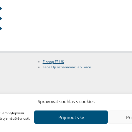
E-shop FF UK
Face Up oznamovací aplikace
Spravovat souhlas s cookies
cílem vylepšení
Přijmout vše
Př
droje návštěvnosti.
Copyright © FF UK 2026
Design:
Red Peppers