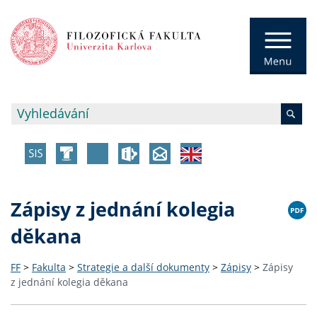
Zápisy z jednání kolegia
děkana
FF
>
Fakulta
>
Strategie a další dokumenty
>
Zápisy
>
Zápisy
z jednání kolegia děkana