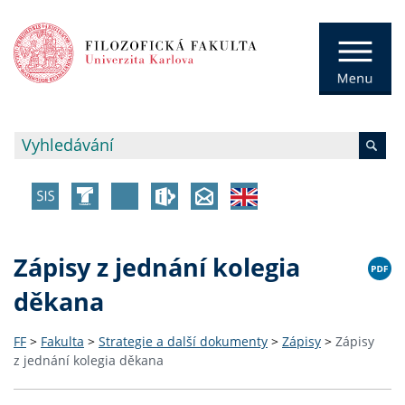
Zápisy z jednání kolegia
děkana
FF
>
Fakulta
>
Strategie a další dokumenty
>
Zápisy
>
Zápisy
z jednání kolegia děkana