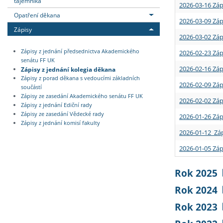
tajemníka
2026-03-16 Záp
Opatření děkana
2026-03-09 Záp
Zápisy
2026-03-02 Záp
Zápisy z jednání předsednictva Akademického
2026-02-23 Záp
senátu FF UK
2026-02-16 Záp
Zápisy z jednání kolegia děkana
Zápisy z porad děkana s vedoucími základních
2026-02-09 Záp
součástí
Zápisy ze zasedání Akademického senátu FF UK
2026-02-02 Záp
Zápisy z jednání Ediční rady
Zápisy ze zasedání Vědecké rady
2026-01-26 Záp
Zápisy z jednání komisí fakulty
2026-01-12 Záp
2026-01-05 Záp
Rok 2025
Rok 2024
Rok 2023