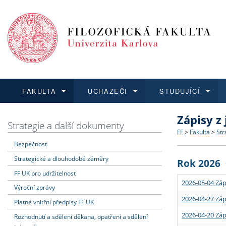
FAKULTA
UCHAZEČI
STUDUJÍCÍ
Zápisy z
FAKULTA
UCHAZEČI
STUDUJÍCÍ
VĚDA A VÝZKUM
ZAHRANIČÍ
Struktura a
Co studova
Bakalářsk
O vědě a 
Aktuální n
Strategie a další dokumenty
FF
>
Fakulta
>
Str
Bezpečnost
Dozvědět se více
Podat přihlášku
Dozvědět se více
Dozvědět se více
Dozvědět se více
Strategie 
Učitelské 
Doktorské
Akademické
Vyjíždějící
Strategické a dlouhodobé záměry
Rok 2026
Podpora a
Informace 
Rigorózní 
Granty a p
Přijíždějíc
FF UK pro udržitelnost
2026-05-04 Záp
Výroční zprávy
Absolventi
Vyjíždějíc
2026-04-27 Záp
Platné vnitřní předpisy FF UK
2026-04-20 Záp
Rozhodnutí a sdělení děkana, opatření a sdělení
Fakultní š