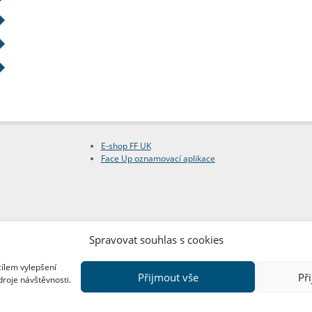
E-shop FF UK
Face Up oznamovací aplikace
Spravovat souhlas s cookies
cílem vylepšení
Přijmout vše
Př
droje návštěvnosti.
Copyright © FF UK 2026
Design:
Red Peppers