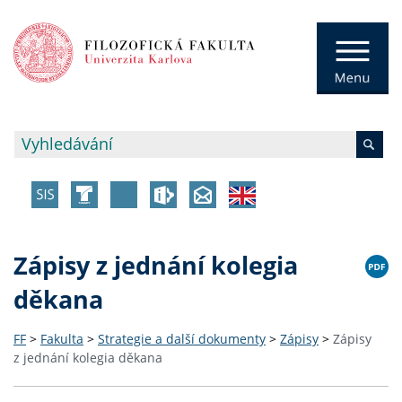
Zápisy z jednání kolegia
děkana
FF
>
Fakulta
>
Strategie a další dokumenty
>
Zápisy
>
Zápisy
z jednání kolegia děkana