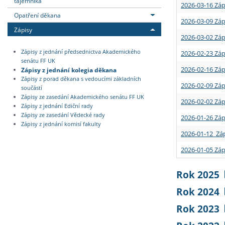
tajemníka
2026-03-16 Záp
Opatření děkana
2026-03-09 Záp
Zápisy
2026-03-02 Záp
Zápisy z jednání předsednictva Akademického
2026-02-23 Záp
senátu FF UK
2026-02-16 Záp
Zápisy z jednání kolegia děkana
Zápisy z porad děkana s vedoucími základních
2026-02-09 Záp
součástí
Zápisy ze zasedání Akademického senátu FF UK
2026-02-02 Záp
Zápisy z jednání Ediční rady
Zápisy ze zasedání Vědecké rady
2026-01-26 Záp
Zápisy z jednání komisí fakulty
2026-01-12 Záp
2026-01-05 Záp
Rok 2025
Rok 2024
Rok 2023