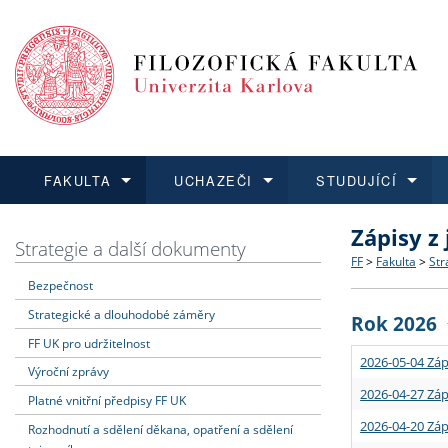
FAKULTA
UCHAZEČI
STUDUJÍCÍ
Zápisy z
FAKULTA
UCHAZEČI
STUDUJÍCÍ
VĚDA A VÝZKUM
ZAHRANIČÍ
Struktura a
Co studova
Bakalářsk
O vědě a 
Aktuální n
Strategie a další dokumenty
FF
>
Fakulta
>
Str
Bezpečnost
Dozvědět se více
Podat přihlášku
Dozvědět se více
Dozvědět se více
Dozvědět se více
Strategie 
Učitelské 
Doktorské
Akademické
Vyjíždějící
Strategické a dlouhodobé záměry
Rok 2026
Podpora a
Informace 
Rigorózní 
Granty a p
Přijíždějíc
FF UK pro udržitelnost
2026-05-04 Záp
Výroční zprávy
Absolventi
Vyjíždějíc
2026-04-27 Záp
Platné vnitřní předpisy FF UK
2026-04-20 Záp
Rozhodnutí a sdělení děkana, opatření a sdělení
Fakultní š