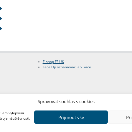
E-shop FF UK
Face Up oznamovací aplikace
Spravovat souhlas s cookies
cílem vylepšení
Přijmout vše
Př
droje návštěvnosti.
Copyright © FF UK 2026
Design:
Red Peppers