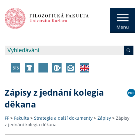
Zápisy z jednání kolegia
děkana
FF
>
Fakulta
>
Strategie a další dokumenty
>
Zápisy
>
Zápisy
z jednání kolegia děkana