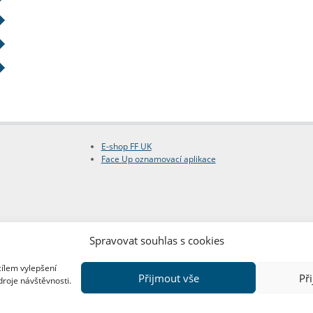
E-shop FF UK
Face Up oznamovací aplikace
Spravovat souhlas s cookies
cílem vylepšení
Přijmout vše
Př
droje návštěvnosti.
Copyright © FF UK 2026
Design:
Red Peppers