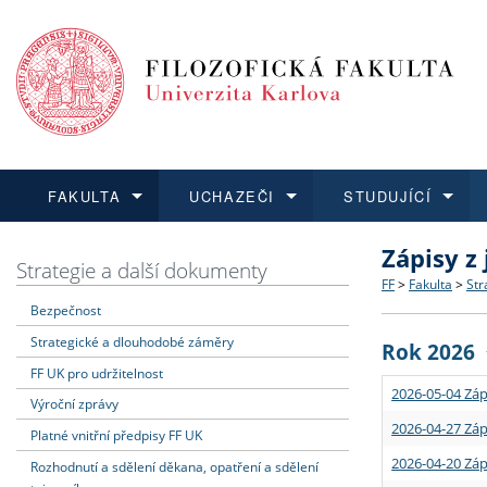
FAKULTA
UCHAZEČI
STUDUJÍCÍ
Zápisy z
FAKULTA
UCHAZEČI
STUDUJÍCÍ
VĚDA A VÝZKUM
ZAHRANIČÍ
Struktura a
Co studova
Bakalářsk
O vědě a 
Aktuální n
Strategie a další dokumenty
FF
>
Fakulta
>
Str
Bezpečnost
Dozvědět se více
Podat přihlášku
Dozvědět se více
Dozvědět se více
Dozvědět se více
Strategie 
Učitelské 
Doktorské
Akademické
Vyjíždějící
Strategické a dlouhodobé záměry
Rok 2026
Podpora a
Informace 
Rigorózní 
Granty a p
Přijíždějíc
FF UK pro udržitelnost
2026-05-04 Záp
Výroční zprávy
Absolventi
Vyjíždějíc
2026-04-27 Záp
Platné vnitřní předpisy FF UK
2026-04-20 Záp
Rozhodnutí a sdělení děkana, opatření a sdělení
Fakultní š