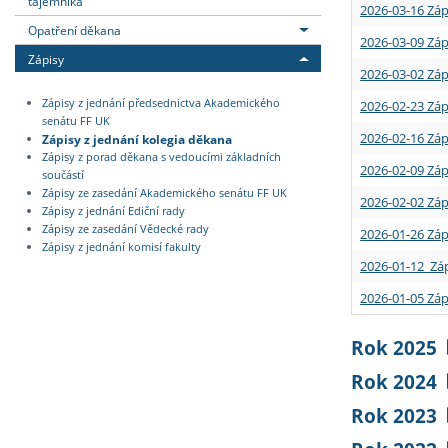
tajemníka
2026-03-16 Záp
Opatření děkana
2026-03-09 Záp
Zápisy
2026-03-02 Záp
Zápisy z jednání předsednictva Akademického
2026-02-23 Záp
senátu FF UK
2026-02-16 Záp
Zápisy z jednání kolegia děkana
Zápisy z porad děkana s vedoucími základních
2026-02-09 Záp
součástí
Zápisy ze zasedání Akademického senátu FF UK
2026-02-02 Záp
Zápisy z jednání Ediční rady
Zápisy ze zasedání Vědecké rady
2026-01-26 Záp
Zápisy z jednání komisí fakulty
2026-01-12 Záp
2026-01-05 Záp
Rok 2025
Rok 2024
Rok 2023