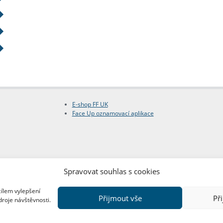
E-shop FF UK
Face Up oznamovací aplikace
Spravovat souhlas s cookies
cílem vylepšení
Přijmout vše
Př
droje návštěvnosti.
Copyright © FF UK 2026
Design:
Red Peppers