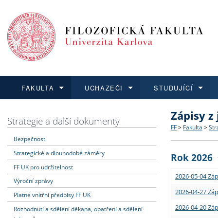
FAKULTA
UCHAZEČI
STUDUJÍCÍ
Zápisy z
FAKULTA
UCHAZEČI
STUDUJÍCÍ
VĚDA A VÝZKUM
ZAHRANIČÍ
Struktura a
Co studova
Bakalářsk
O vědě a 
Aktuální n
Strategie a další dokumenty
FF
>
Fakulta
>
Str
Bezpečnost
Dozvědět se více
Podat přihlášku
Dozvědět se více
Dozvědět se více
Dozvědět se více
Strategie 
Učitelské 
Doktorské
Akademické
Vyjíždějící
Strategické a dlouhodobé záměry
Rok 2026
Podpora a
Informace 
Rigorózní 
Granty a p
Přijíždějíc
FF UK pro udržitelnost
2026-05-04 Záp
Výroční zprávy
Absolventi
Vyjíždějíc
2026-04-27 Záp
Platné vnitřní předpisy FF UK
2026-04-20 Záp
Rozhodnutí a sdělení děkana, opatření a sdělení
Fakultní š