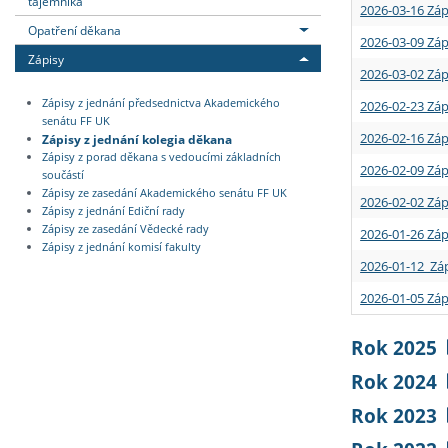
tajemníka
2026-03-16 Záp
Opatření děkana
2026-03-09 Záp
Zápisy
2026-03-02 Záp
Zápisy z jednání předsednictva Akademického
2026-02-23 Záp
senátu FF UK
2026-02-16 Záp
Zápisy z jednání kolegia děkana
Zápisy z porad děkana s vedoucími základních
2026-02-09 Záp
součástí
Zápisy ze zasedání Akademického senátu FF UK
2026-02-02 Záp
Zápisy z jednání Ediční rady
Zápisy ze zasedání Vědecké rady
2026-01-26 Záp
Zápisy z jednání komisí fakulty
2026-01-12 Záp
2026-01-05 Záp
Rok 2025
Rok 2024
Rok 2023