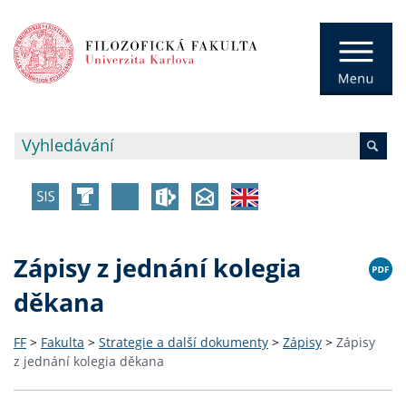
Zápisy z jednání kolegia
děkana
FF
>
Fakulta
>
Strategie a další dokumenty
>
Zápisy
>
Zápisy
z jednání kolegia děkana