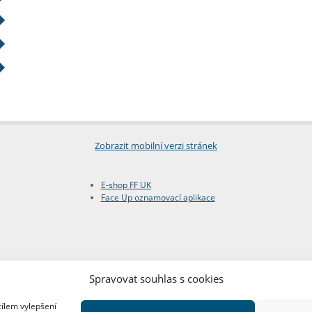
Zobrazit mobilní verzi stránek
E-shop FF UK
Face Up oznamovací aplikace
Spravovat souhlas s cookies
cílem vylepšení