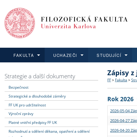
FAKULTA
UCHAZEČI
STUDUJÍCÍ
Zápisy z
FAKULTA
UCHAZEČI
STUDUJÍCÍ
VĚDA A VÝZKUM
ZAHRANIČÍ
Struktura a
Co studova
Bakalářsk
O vědě a 
Aktuální n
Strategie a další dokumenty
FF
>
Fakulta
>
Str
Bezpečnost
Dozvědět se více
Podat přihlášku
Dozvědět se více
Dozvědět se více
Dozvědět se více
Strategie 
Učitelské 
Doktorské
Akademické
Vyjíždějící
Strategické a dlouhodobé záměry
Rok 2026
Podpora a
Informace 
Rigorózní 
Granty a p
Přijíždějíc
FF UK pro udržitelnost
2026-05-04 Záp
Výroční zprávy
Absolventi
Vyjíždějíc
2026-04-27 Záp
Platné vnitřní předpisy FF UK
2026-04-20 Záp
Rozhodnutí a sdělení děkana, opatření a sdělení
Fakultní š