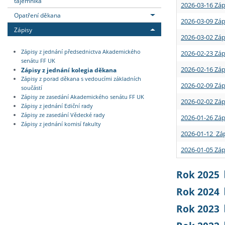
tajemníka
2026-03-16 Záp
Opatření děkana
2026-03-09 Záp
Zápisy
2026-03-02 Záp
Zápisy z jednání předsednictva Akademického
2026-02-23 Záp
senátu FF UK
2026-02-16 Záp
Zápisy z jednání kolegia děkana
Zápisy z porad děkana s vedoucími základních
2026-02-09 Záp
součástí
Zápisy ze zasedání Akademického senátu FF UK
2026-02-02 Záp
Zápisy z jednání Ediční rady
Zápisy ze zasedání Vědecké rady
2026-01-26 Záp
Zápisy z jednání komisí fakulty
2026-01-12 Záp
2026-01-05 Záp
Rok 2025
Rok 2024
Rok 2023