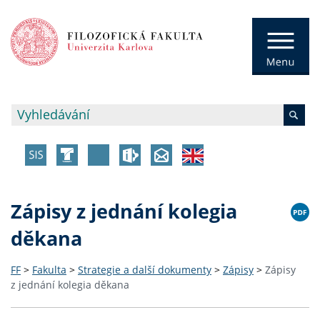
Zápisy z jednání kolegia
děkana
FF
>
Fakulta
>
Strategie a další dokumenty
>
Zápisy
>
Zápisy
z jednání kolegia děkana