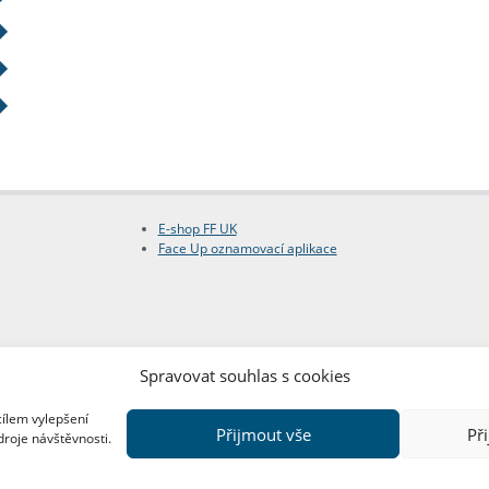
E-shop FF UK
Face Up oznamovací aplikace
Spravovat souhlas s cookies
cílem vylepšení
Přijmout vše
Př
droje návštěvnosti.
Copyright © FF UK 2026
Design:
Red Peppers