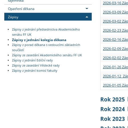
tajemníka
2026-03-16 Záp
Opatření děkana
2026-03-09 Záp
Zápisy
2026-03-02 Záp
Zápisy z jednání předsednictva Akademického
2026-02-23 Záp
senátu FF UK
2026-02-16 Záp
Zápisy z jednání kolegia děkana
Zápisy z porad děkana s vedoucími základních
2026-02-09 Záp
součástí
Zápisy ze zasedání Akademického senátu FF UK
2026-02-02 Záp
Zápisy z jednání Ediční rady
Zápisy ze zasedání Vědecké rady
2026-01-26 Záp
Zápisy z jednání komisí fakulty
2026-01-12 Záp
2026-01-05 Záp
Rok 2025
Rok 2024
Rok 2023