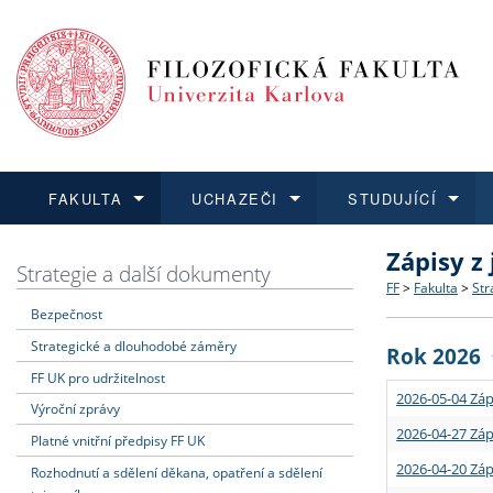
FAKULTA
UCHAZEČI
STUDUJÍCÍ
Zápisy z
FAKULTA
UCHAZEČI
STUDUJÍCÍ
VĚDA A VÝZKUM
ZAHRANIČÍ
Struktura a
Co studova
Bakalářsk
O vědě a 
Aktuální n
Strategie a další dokumenty
FF
>
Fakulta
>
Str
Bezpečnost
Dozvědět se více
Podat přihlášku
Dozvědět se více
Dozvědět se více
Dozvědět se více
Strategie 
Učitelské 
Doktorské
Akademické
Vyjíždějící
Strategické a dlouhodobé záměry
Rok 2026
Podpora a
Informace 
Rigorózní 
Granty a p
Přijíždějíc
FF UK pro udržitelnost
2026-05-04 Záp
Výroční zprávy
Absolventi
Vyjíždějíc
2026-04-27 Záp
Platné vnitřní předpisy FF UK
2026-04-20 Záp
Rozhodnutí a sdělení děkana, opatření a sdělení
Fakultní š