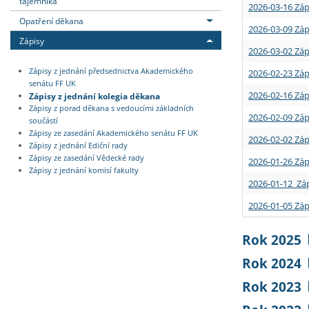
tajemníka
2026-03-16 Záp
Opatření děkana
2026-03-09 Záp
Zápisy
2026-03-02 Záp
Zápisy z jednání předsednictva Akademického
2026-02-23 Záp
senátu FF UK
2026-02-16 Záp
Zápisy z jednání kolegia děkana
Zápisy z porad děkana s vedoucími základních
2026-02-09 Záp
součástí
Zápisy ze zasedání Akademického senátu FF UK
2026-02-02 Záp
Zápisy z jednání Ediční rady
Zápisy ze zasedání Vědecké rady
2026-01-26 Záp
Zápisy z jednání komisí fakulty
2026-01-12 Záp
2026-01-05 Záp
Rok 2025
Rok 2024
Rok 2023