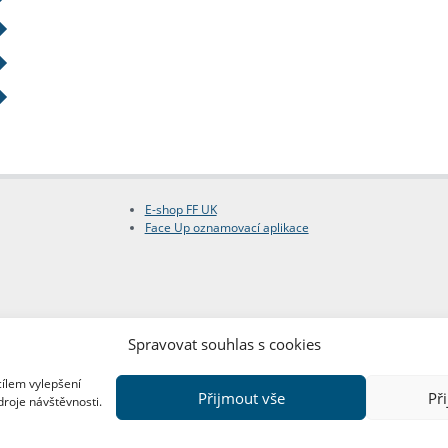
E-shop FF UK
Face Up oznamovací aplikace
Spravovat souhlas s cookies
cílem vylepšení
Přijmout vše
Př
droje návštěvnosti.
Copyright © FF UK 2026
Design:
Red Peppers