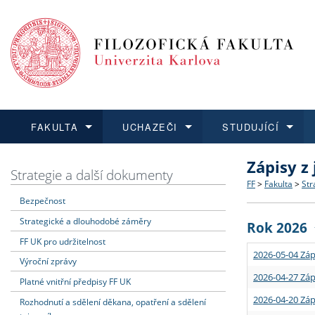
FAKULTA
UCHAZEČI
STUDUJÍCÍ
Zápisy z
FAKULTA
UCHAZEČI
STUDUJÍCÍ
VĚDA A VÝZKUM
ZAHRANIČÍ
Struktura a
Co studova
Bakalářsk
O vědě a 
Aktuální n
Strategie a další dokumenty
FF
>
Fakulta
>
Str
Bezpečnost
Dozvědět se více
Podat přihlášku
Dozvědět se více
Dozvědět se více
Dozvědět se více
Strategie 
Učitelské 
Doktorské
Akademické
Vyjíždějící
Strategické a dlouhodobé záměry
Rok 2026
Podpora a
Informace 
Rigorózní 
Granty a p
Přijíždějíc
FF UK pro udržitelnost
2026-05-04 Záp
Výroční zprávy
Absolventi
Vyjíždějíc
2026-04-27 Záp
Platné vnitřní předpisy FF UK
2026-04-20 Záp
Rozhodnutí a sdělení děkana, opatření a sdělení
Fakultní š