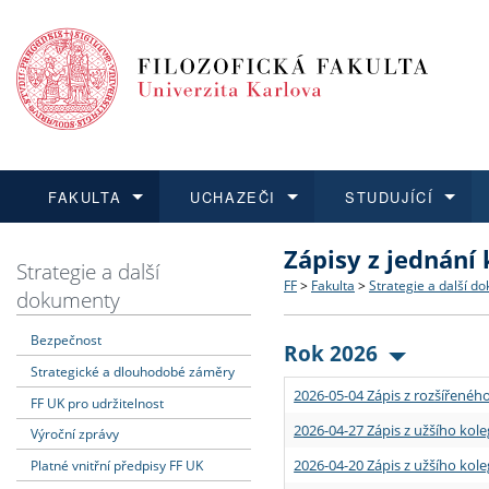
FAKULTA
UCHAZEČI
STUDUJÍCÍ
Zápisy z jednání
FAKULTA
UCHAZEČI
STUDUJÍCÍ
VĚDA A VÝZKUM
ZAHRANIČÍ
Struktura a historie
Co studovat a jak se přihlá
Bakalářské a magisterské
O vědě a výzkumu na FF
Aktuální nabídky a výběrov
Strategie a další
FF
>
Fakulta
>
Strategie a další d
dokumenty
Dozvědět se více
Podat přihlášku
Dozvědět se více
Dozvědět se více
Dozvědět se více
Strategie a další dokumen
Učitelské studijní program
Doktorské studium
Akademické kvalifikace
Vyjíždějící studenti
Bezpečnost
Rok 2026
Strategické a dlouhodobé záměry
Podpora a benefity pro z
Informace k průběhu přijím
Rigorózní řízení
Granty a projekty
Přijíždějící studenti
2026-05-04 Zápis z rozšířeného
FF UK pro udržitelnost
Absolventi fakulty
Vyjíždějící zaměstnanci
2026-04-27 Zápis z užšího kole
Výroční zprávy
2026-04-20 Zápis z užšího kole
Platné vnitřní předpisy FF UK
Fakultní školy FF UK