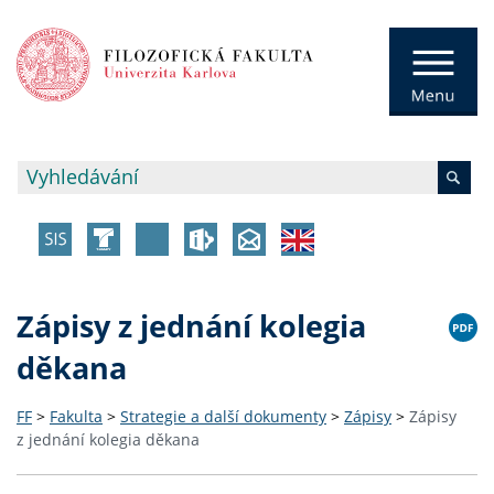
Zápisy z jednání kolegia
děkana
FF
>
Fakulta
>
Strategie a další dokumenty
>
Zápisy
>
Zápisy
z jednání kolegia děkana