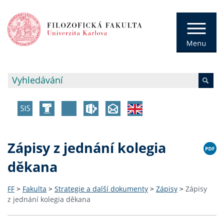
Zápisy z jednání kolegia
děkana
FF
>
Fakulta
>
Strategie a další dokumenty
>
Zápisy
>
Zápisy
z jednání kolegia děkana