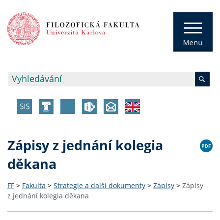
Zápisy z jednání kolegia
děkana
FF
>
Fakulta
>
Strategie a další dokumenty
>
Zápisy
>
Zápisy
z jednání kolegia děkana