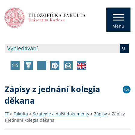
Zápisy z jednání kolegia
děkana
FF
>
Fakulta
>
Strategie a další dokumenty
>
Zápisy
>
Zápisy
z jednání kolegia děkana