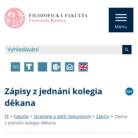
Zápisy z jednání kolegia
děkana
FF
>
Fakulta
>
Strategie a další dokumenty
>
Zápisy
>
Zápisy
z jednání kolegia děkana