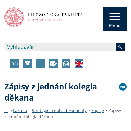
Zápisy z jednání kolegia
děkana
FF
>
Fakulta
>
Strategie a další dokumenty
>
Zápisy
>
Zápisy
z jednání kolegia děkana