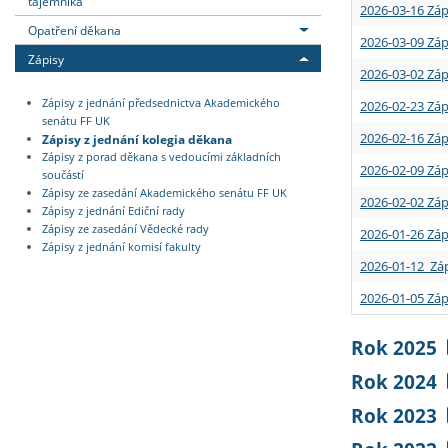
tajemníka
2026-03-16 Záp
Opatření děkana
2026-03-09 Záp
Zápisy
2026-03-02 Záp
Zápisy z jednání předsednictva Akademického
2026-02-23 Záp
senátu FF UK
2026-02-16 Záp
Zápisy z jednání kolegia děkana
Zápisy z porad děkana s vedoucími základních
2026-02-09 Záp
součástí
Zápisy ze zasedání Akademického senátu FF UK
2026-02-02 Záp
Zápisy z jednání Ediční rady
Zápisy ze zasedání Vědecké rady
2026-01-26 Záp
Zápisy z jednání komisí fakulty
2026-01-12 Záp
2026-01-05 Záp
Rok 2025
Rok 2024
Rok 2023