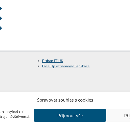
E-shop FF UK
Face Up oznamovací aplikace
Spravovat souhlas s cookies
cílem vylepšení
Přijmout vše
Př
droje návštěvnosti.
Copyright © FF UK 2026
Design:
Red Peppers