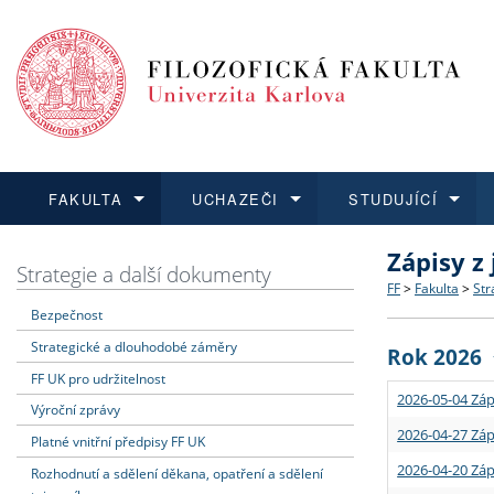
FAKULTA
UCHAZEČI
STUDUJÍCÍ
Zápisy z
FAKULTA
UCHAZEČI
STUDUJÍCÍ
VĚDA A VÝZKUM
ZAHRANIČÍ
Struktura a
Co studova
Bakalářsk
O vědě a 
Aktuální n
Strategie a další dokumenty
FF
>
Fakulta
>
Str
Bezpečnost
Dozvědět se více
Podat přihlášku
Dozvědět se více
Dozvědět se více
Dozvědět se více
Strategie 
Učitelské 
Doktorské
Akademické
Vyjíždějící
Strategické a dlouhodobé záměry
Rok 2026
Podpora a
Informace 
Rigorózní 
Granty a p
Přijíždějíc
FF UK pro udržitelnost
2026-05-04 Záp
Výroční zprávy
Absolventi
Vyjíždějíc
2026-04-27 Záp
Platné vnitřní předpisy FF UK
2026-04-20 Záp
Rozhodnutí a sdělení děkana, opatření a sdělení
Fakultní š