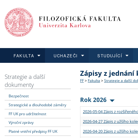
FAKULTA
UCHAZEČI
STUDUJÍCÍ
Zápisy z jednání
FAKULTA
UCHAZEČI
STUDUJÍCÍ
VĚDA A VÝZKUM
ZAHRANIČÍ
Struktura a historie
Co studovat a jak se přihlá
Bakalářské a magisterské
O vědě a výzkumu na FF
Aktuální nabídky a výběrov
Strategie a další
FF
>
Fakulta
>
Strategie a další d
dokumenty
Dozvědět se více
Podat přihlášku
Dozvědět se více
Dozvědět se více
Dozvědět se více
Strategie a další dokumen
Učitelské studijní program
Doktorské studium
Akademické kvalifikace
Vyjíždějící studenti
Bezpečnost
Rok 2026
Strategické a dlouhodobé záměry
Podpora a benefity pro z
Informace k průběhu přijím
Rigorózní řízení
Granty a projekty
Přijíždějící studenti
2026-05-04 Zápis z rozšířeného
FF UK pro udržitelnost
Absolventi fakulty
Vyjíždějící zaměstnanci
2026-04-27 Zápis z užšího kole
Výroční zprávy
2026-04-20 Zápis z užšího kole
Platné vnitřní předpisy FF UK
Fakultní školy FF UK