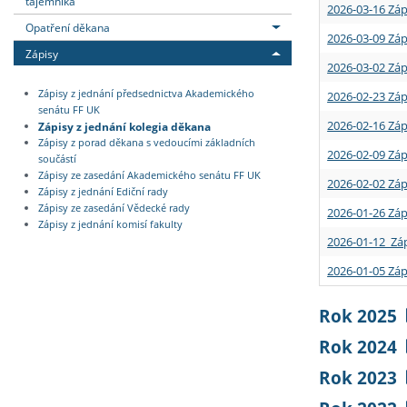
tajemníka
2026-03-16 Záp
Opatření děkana
2026-03-09 Záp
Zápisy
2026-03-02 Záp
Zápisy z jednání předsednictva Akademického
2026-02-23 Záp
senátu FF UK
2026-02-16 Záp
Zápisy z jednání kolegia děkana
Zápisy z porad děkana s vedoucími základních
2026-02-09 Záp
součástí
Zápisy ze zasedání Akademického senátu FF UK
2026-02-02 Záp
Zápisy z jednání Ediční rady
Zápisy ze zasedání Vědecké rady
2026-01-26 Záp
Zápisy z jednání komisí fakulty
2026-01-12 Záp
2026-01-05 Záp
Rok 2025
Rok 2024
Rok 2023