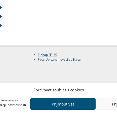
E-shop FF UK
Face Up oznamovací aplikace
Spravovat souhlas s cookies
cílem vylepšení
Přijmout vše
Př
droje návštěvnosti.
Copyright © FF UK 2026
Design:
Red Peppers