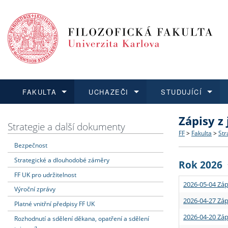
FAKULTA
UCHAZEČI
STUDUJÍCÍ
Zápisy z
FAKULTA
UCHAZEČI
STUDUJÍCÍ
VĚDA A VÝZKUM
ZAHRANIČÍ
Struktura a
Co studova
Bakalářsk
O vědě a 
Aktuální n
Strategie a další dokumenty
FF
>
Fakulta
>
Str
Bezpečnost
Dozvědět se více
Podat přihlášku
Dozvědět se více
Dozvědět se více
Dozvědět se více
Strategie 
Učitelské 
Doktorské
Akademické
Vyjíždějící
Strategické a dlouhodobé záměry
Rok 2026
Podpora a
Informace 
Rigorózní 
Granty a p
Přijíždějíc
FF UK pro udržitelnost
2026-05-04 Záp
Výroční zprávy
Absolventi
Vyjíždějíc
2026-04-27 Záp
Platné vnitřní předpisy FF UK
2026-04-20 Záp
Rozhodnutí a sdělení děkana, opatření a sdělení
Fakultní š